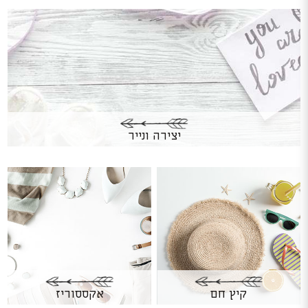
יצירה ונייר
קיץ חם
אקססוריז