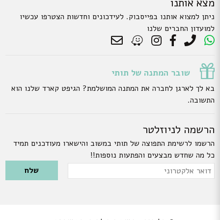
מצא אותנו
ניתן למצוא אותנו בפייסבוק. לעידכונים וחדשות הצטרפו עכשיו
למועדון החברים שלנו
שובר המתנה של תותי
בא לך לארגן לחברה את המתנה המושלמת? הגיפט קארד שלנו הוא
התשובה.
הרשמה לניוזלטר
הרשמו לרשימת התפוצה של תותי במשוב והישארו מעודכנים תמיד
כל מה שחדש מבצעים והפתעות נוספות!!
Please leave this field empty.
דואר
אלקטרוני