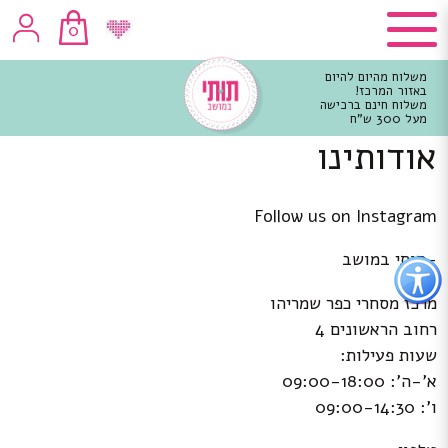
0
משלוח מהיום להיום
באזור המרכז!
משלוח חינם ברכישה
מעל 300 ש"ח
אודותינו
וכן
רכזי
Follow us on Instagram
פתור
-תותי במושב
פתיחת
פריט
מרכז מסחרי כפר שמריהו
גישות
רחוב הראשונים 4
שעות פעילות:
א’-ה’: 09:00-18:00
ו’: 09:00-14:30