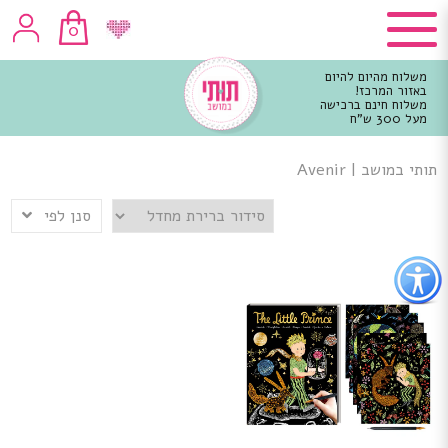
0
משלוח מהיום להיום
באזור המרכז!
משלוח חינם ברכישה
מעל 300 ש"ח
וכן
רכזי
תותי במושב
|
Avenir
סנן לפי
פתור
פתיחת
פריט
גישות