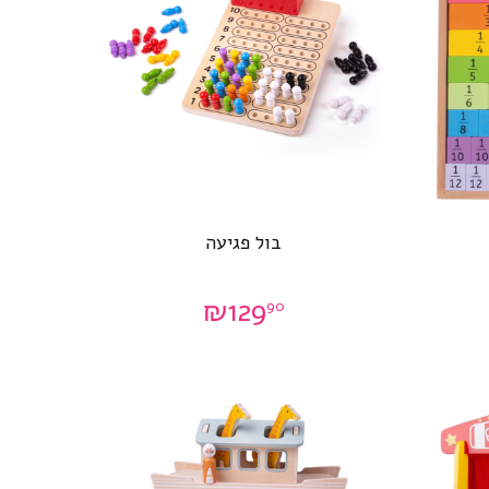
בול פגיעה
₪
129
90