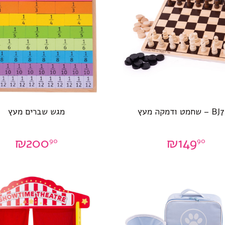
חמט ודמקה מעץ
מגש שברים מעץ
₪
200
₪
149
90
90