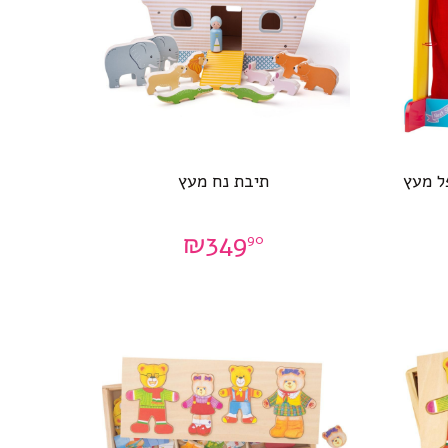
ל מעץ
תיבת נח מעץ
₪
349
90