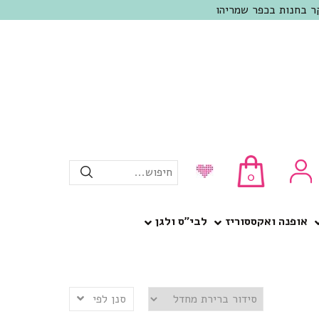
חיפוש...
0
אופנה ואקססוריז
לבי”ס ולגן
סנן לפי