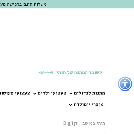
משלוח חינם ברכישה מעל 300 ש"ח | אופציה למשלוח מהיום להיום באזור המרכז | מוזמנים לבקר בחנות בכפר
לשובר המתנה של תותי
פתור
פתיחת
פריט
מתנות לגדולים
צעצועי ילדים
צעצועי פעוטות
גישות
מוצרי יומולדת
וכן
רכזי
תותי במושב
|
Bigjigs