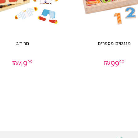
מגנטים מספרים
מר דב
₪
49
₪
99
90
90