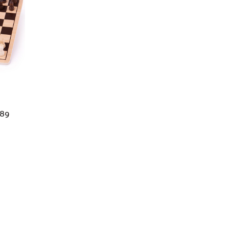
BJ789 – ש