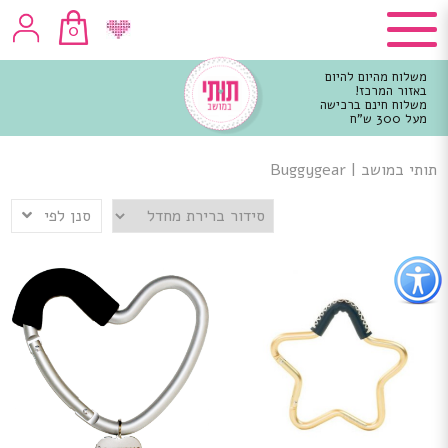
0
משלוח מהיום להיום
באזור המרכז!
משלוח חינם ברכישה
מעל 300 ש"ח
וכן
רכזי
תותי במושב
|
Buggygear
סנן לפי
פתור
פתיחת
פריט
גישות