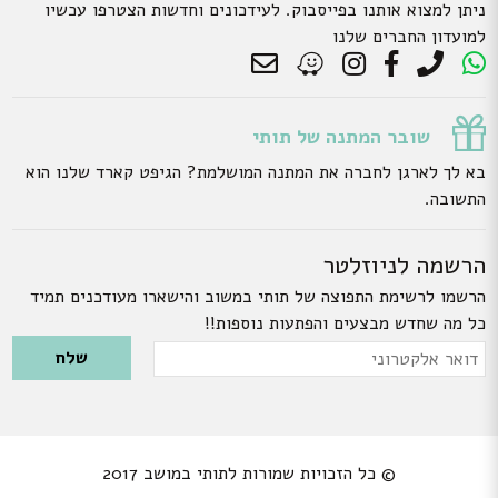
ניתן למצוא אותנו בפייסבוק. לעידכונים וחדשות הצטרפו עכשיו
למועדון החברים שלנו
שובר המתנה של תותי
בא לך לארגן לחברה את המתנה המושלמת? הגיפט קארד שלנו הוא
התשובה.
הרשמה לניוזלטר
הרשמו לרשימת התפוצה של תותי במשוב והישארו מעודכנים תמיד
כל מה שחדש מבצעים והפתעות נוספות!!
Please leave this field empty.
דואר
אלקטרוני
© כל הזכויות שמורות לתותי במושב 2017