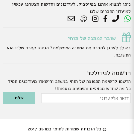
ניתן למצוא אותנו בפייסבוק. לעידכונים וחדשות הצטרפו עכשיו
למועדון החברים שלנו
שובר המתנה של תותי
בא לך לארגן לחברה את המתנה המושלמת? הגיפט קארד שלנו הוא
התשובה.
הרשמה לניוזלטר
הרשמו לרשימת התפוצה של תותי במשוב והישארו מעודכנים תמיד
כל מה שחדש מבצעים והפתעות נוספות!!
Please leave this field empty.
דואר
אלקטרוני
© כל הזכויות שמורות לתותי במושב 2017