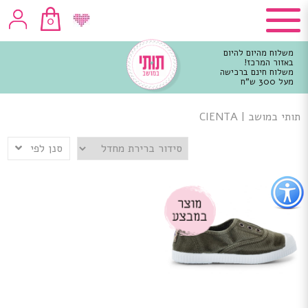
0
משלוח מהיום להיום
באזור המרכז!
משלוח חינם ברכישה
מעל 300 ש"ח
וכן
רכזי
תותי במושב
|
CIENTA
סנן לפי
פתור
פתיחת
פריט
גישות