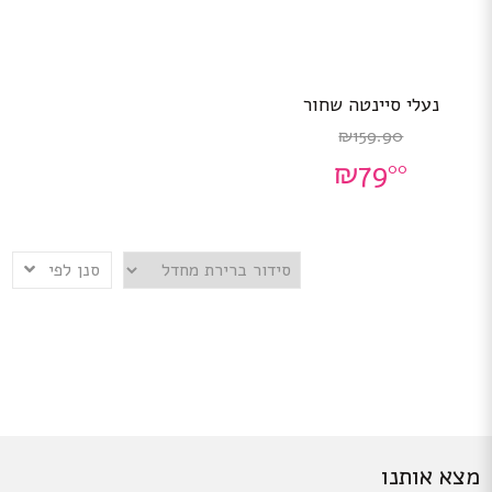
למוצר
נעלי סיינטה שחור
זה
יש
159.90
₪
מספר
₪
79
00
סוגים.
ניתן
לבחור
את
האפשרויות
סנן לפי
בעמוד
המוצר
מצא אותנו