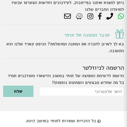
ניתן למצוא אותנו בפייסבוק. לעידכונים וחדשות הצטרפו עכשיו
למועדון החברים שלנו
שובר המתנה של תותי
בא לך לארגן לחברה את המתנה המושלמת? הגיפט קארד שלנו הוא
התשובה.
הרשמה לניוזלטר
הרשמו לרשימת התפוצה של תותי במשוב והישארו מעודכנים תמיד
כל מה שחדש מבצעים והפתעות נוספות!!
Please leave this field empty.
דואר
אלקטרוני
© כל הזכויות שמורות לתותי במושב 2017