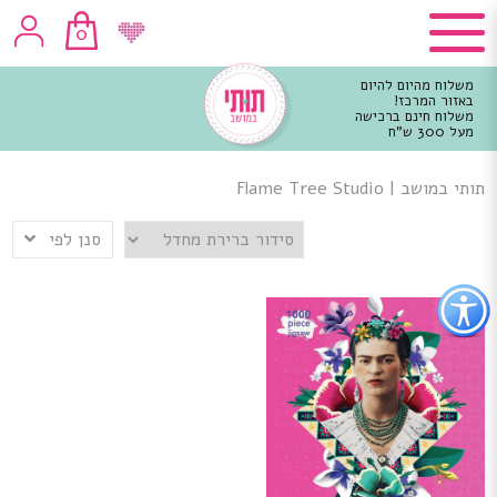
0
משלוח מהיום להיום
באזור המרכז!
משלוח חינם ברכישה
מעל 300 ש"ח
וכן
רכזי
תותי במושב
|
Flame Tree Studio
סנן לפי
פתור
פתיחת
פריט
גישות