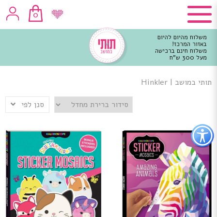
0
משלוח מהיום להיום
באזור המרכז!
משלוח חינם ברכישה
מעל 300 ש"ח
וכן
רכזי
תותי במושב
|
Hinkler
סנן לפי
פתור
פתיחת
פריט
גישות