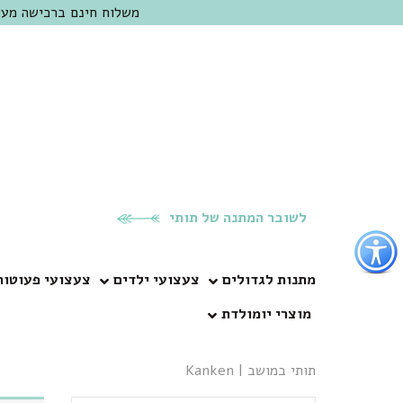
משלוח חינם ברכישה מעל 300 ש"ח | אופציה למשלוח מהיום להיום באזור המרכז | מוזמנים לבקר בחנות בכפר
לשובר המתנה של תותי
פתור
פתיחת
פריט
מתנות לגדולים
צעצועי ילדים
צעצועי פעוטות
גישות
מוצרי יומולדת
וכן
רכזי
תותי במושב
|
Kanken