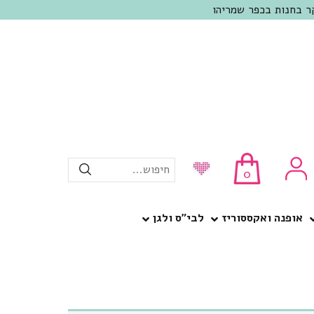
חיפוש...
0
אופנה ואקססוריז
לבי”ס ולגן