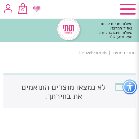
0
משלוח מהיום להיום
באזור המרכז!
משלוח חינם ברכישה
מעל 300 ש"ח
וכן
רכזי
תותי במושב
|
Leo&Friends
פתור
לא נמצאו מוצרים התואמים
פתיחת
פריט
את בחירתך.
גישות