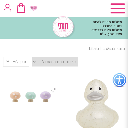
0
משלוח מהיום להיום
באזור המרכז!
משלוח חינם ברכישה
מעל 300 ש"ח
וכן
רכזי
תותי במושב
|
Lilalu
סנן לפי
פתור
פתיחת
פריט
גישות