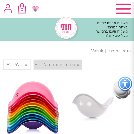
0
משלוח מהיום להיום
באזור המרכז!
משלוח חינם ברכישה
מעל 300 ש"ח
וכן
רכזי
תותי במושב
|
Moluk
סנן לפי
פתור
פתיחת
פריט
גישות