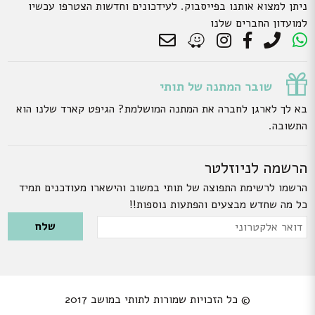
ניתן למצוא אותנו בפייסבוק. לעידכונים וחדשות הצטרפו עכשיו
למועדון החברים שלנו
שובר המתנה של תותי
בא לך לארגן לחברה את המתנה המושלמת? הגיפט קארד שלנו הוא
התשובה.
הרשמה לניוזלטר
הרשמו לרשימת התפוצה של תותי במשוב והישארו מעודכנים תמיד
כל מה שחדש מבצעים והפתעות נוספות!!
Please leave this field empty.
דואר
אלקטרוני
© כל הזכויות שמורות לתותי במושב 2017