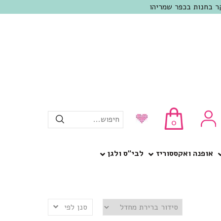
חיפוש...
0
אופנה ואקססוריז
לבי”ס ולגן
סנן לפי