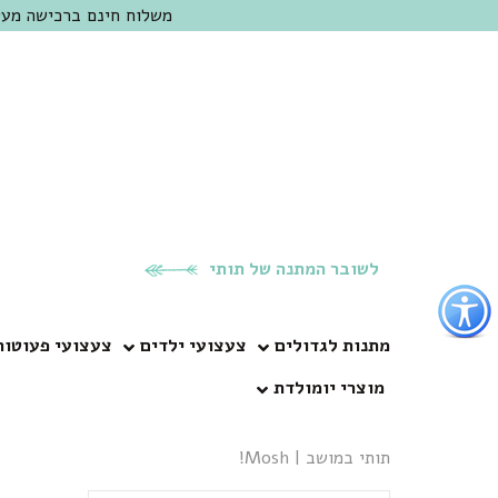
משלוח חינם ברכישה מעל 300 ש"ח | אופציה למשלוח מהיום להיום באזור המרכז | מוזמנים לבקר בחנות בכפר
לשובר המתנה של תותי
פתור
פתיחת
פריט
מתנות לגדולים
צעצועי ילדים
צעצועי פעוטות
גישות
מוצרי יומולדת
וכן
רכזי
תותי במושב
|
Mosh!