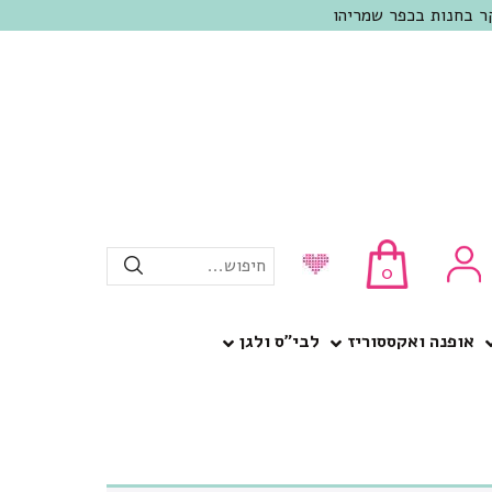
חיפוש...
0
אופנה ואקססוריז
לבי”ס ולגן