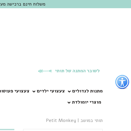
משלוח חינם ברכישה מעל 300 ש"ח | אופציה למשלוח מהיום להיום באזור המרכז | מוזמנים לבקר בחנות בכפר
לשובר המתנה של תותי
פתור
פתיחת
פריט
מתנות לגדולים
צעצועי ילדים
צעצועי פעוטות
גישות
מוצרי יומולדת
וכן
רכזי
תותי במושב
|
Petit Monkey