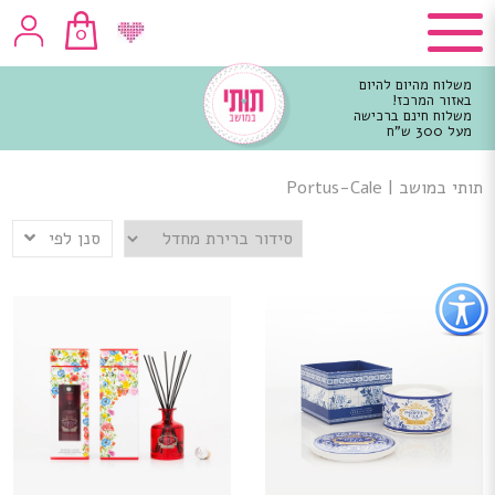
0
משלוח מהיום להיום
באזור המרכז!
משלוח חינם ברכישה
מעל 300 ש"ח
וכן
רכזי
תותי במושב
|
Portus-Cale
סנן לפי
פתור
פתיחת
פריט
גישות