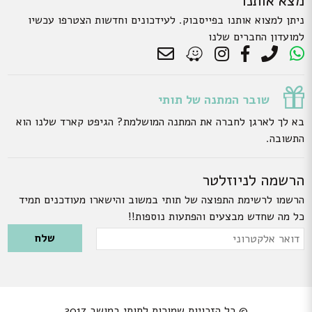
מצא אותנו
ניתן למצוא אותנו בפייסבוק. לעידכונים וחדשות הצטרפו עכשיו
למועדון החברים שלנו
שובר המתנה של תותי
בא לך לארגן לחברה את המתנה המושלמת? הגיפט קארד שלנו הוא
התשובה.
הרשמה לניוזלטר
הרשמו לרשימת התפוצה של תותי במשוב והישארו מעודכנים תמיד
כל מה שחדש מבצעים והפתעות נוספות!!
Please leave this field empty.
דואר
אלקטרוני
© כל הזכויות שמורות לתותי במושב 2017