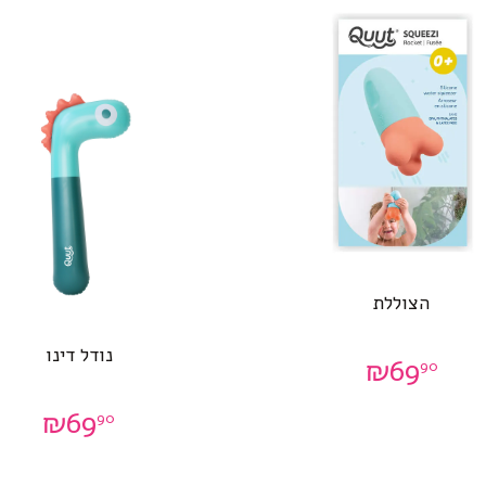
הצוללת
נודל דינו
₪
69
90
₪
69
90