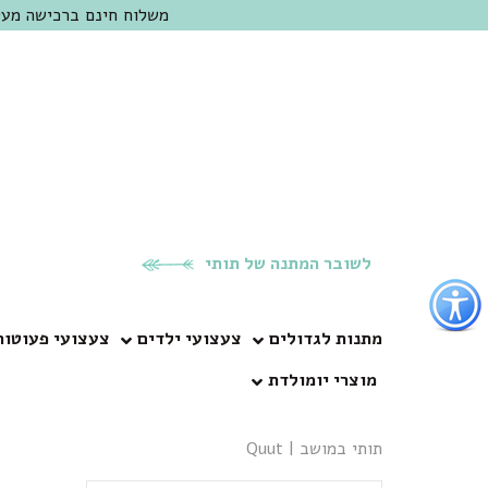
משלוח חינם ברכישה מעל 300 ש"ח | אופציה למשלוח מהיום להיום באזור המרכז | מוזמנים לבקר בחנות בכפר
לשובר המתנה של תותי
פתור
פתיחת
פריט
מתנות לגדולים
צעצועי ילדים
צעצועי פעוטות
גישות
מוצרי יומולדת
וכן
רכזי
תותי במושב
|
Quut