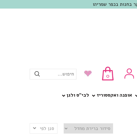
חיפוש...
0
אופנה ואקססוריז
לבי”ס ולגן
סנן לפי