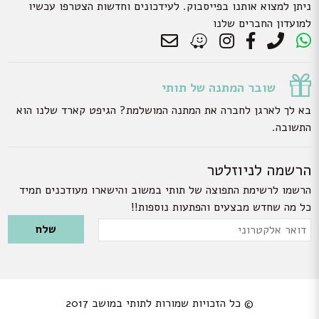
ניתן למצוא אותנו בפייסבוק. לעידכונים וחדשות הצטרפו עכשיו
למועדון החברים שלנו
שובר המתנה של תותי
בא לך לארגן לחברה את המתנה המושלמת? הגיפט קארד שלנו הוא
התשובה.
הרשמה לניוזלטר
הרשמו לרשימת התפוצה של תותי במשוב והישארו מעודכנים תמיד
כל מה שחדש מבצעים והפתעות נוספות!!
Please leave this field empty.
דואר
אלקטרוני
© כל הזכויות שמורות לתותי במושב 2017