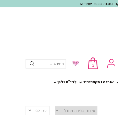
חיפוש...
0
אופנה ואקססוריז
לבי”ס ולגן
סנן לפי