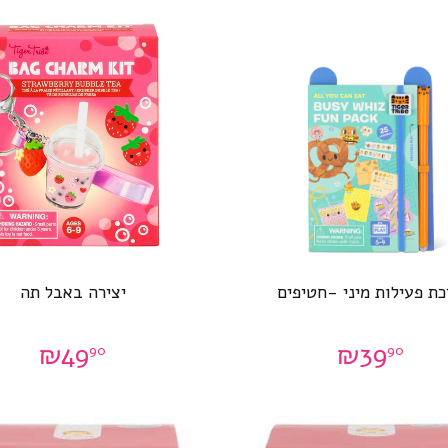
ת פעילות מיני -חטיפים
יצירה באבל תה
₪
49
₪
39
90
90