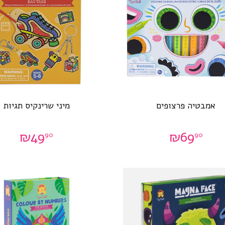
אמבטיה פרצופים
מיני שרינקיס תגיות
₪
49
₪
69
90
90