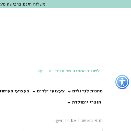
משלוח חינם ברכישה מעל 300 ש"ח | אופציה למשלוח מהיום להיום באזור המרכז | מוזמנים לבקר בחנות בכפר
לשובר המתנה של תותי
פתור
פתיחת
פריט
מתנות לגדולים
צעצועי ילדים
צעצועי פעוטות
גישות
מוצרי יומולדת
וכן
רכזי
תותי במושב
|
Tiger Tribe