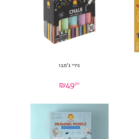
גירי ג’מבו
₪
49
90