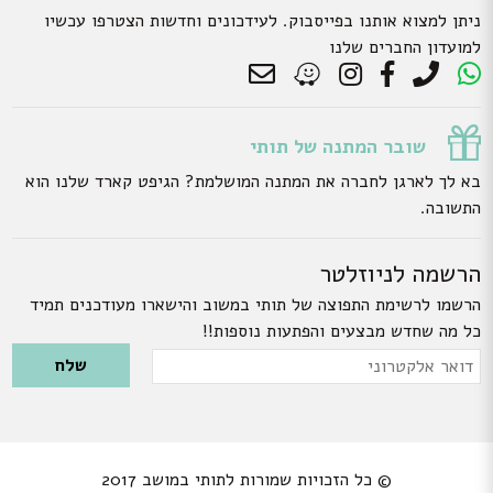
ניתן למצוא אותנו בפייסבוק. לעידכונים וחדשות הצטרפו עכשיו
למועדון החברים שלנו
שובר המתנה של תותי
בא לך לארגן לחברה את המתנה המושלמת? הגיפט קארד שלנו הוא
התשובה.
הרשמה לניוזלטר
הרשמו לרשימת התפוצה של תותי במשוב והישארו מעודכנים תמיד
כל מה שחדש מבצעים והפתעות נוספות!!
Please leave this field empty.
דואר
אלקטרוני
© כל הזכויות שמורות לתותי במושב 2017