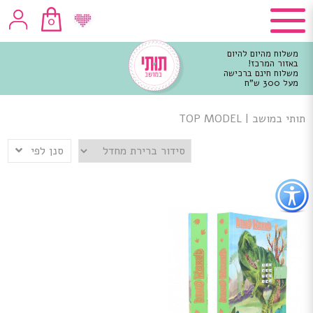
0
משלוח מהיום להיום
באזור המרכז!
משלוח חינם ברכישה
מעל 300 ש"ח
וכן
רכזי
תותי במושב
|
TOP MODEL
סנן לפי
פתור
פתיחת
פריט
גישות