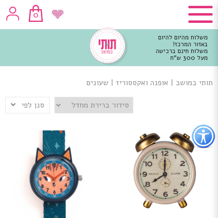
0
משלוח מהיום להיום
באזור המרכז!
משלוח חינם ברכישה
מעל 300 ש"ח
וכן
רכזי
תותי במושב
|
אופנה ואקססוריז
|
שעונים
סנן לפי
פתור
פתיחת
פריט
גישות