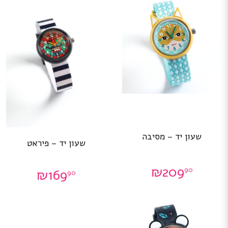
שעון יד – מסיבה
שעון יד – פיראט
₪
209
90
₪
169
90