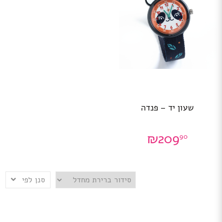
שעון יד – פנדה
₪
209
90
סנן לפי