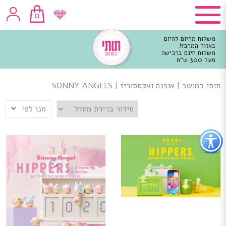
0
משלוח מהיום להיום
באזור המרכז!
משלוח חינם ברכישה
מעל 300 ש"ח
וכן
רכזי
תותי במושב
|
אופנה ואקססוריז
|
SONNY ANGELS
סנן לפי
פתור
פתיחת
פריט
גישות