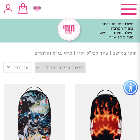
0
משלוח מהיום להיום
באזור המרכז!
משלוח חינם ברכישה
מעל 300 ש"ח
וכן
רכזי
תותי במושב
|
ציוד לבי"ס ולגן
|
תיקי בי"ס וקלמרים
סנן לפי
פתור
פתיחת
פריט
גישות