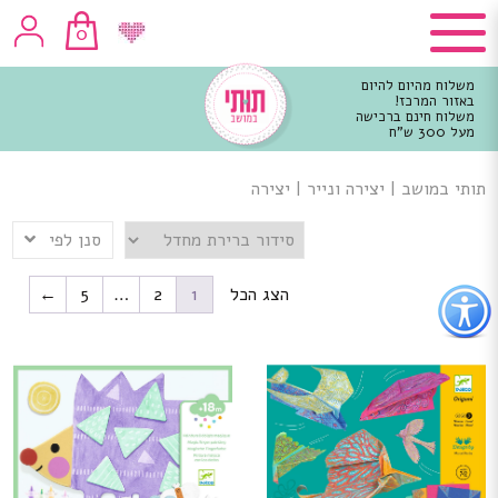
0
משלוח מהיום להיום
באזור המרכז!
משלוח חינם ברכישה
מעל 300 ש"ח
וכן
רכזי
תותי במושב
|
יצירה ונייר
|
יצירה
סנן לפי
פתור
הצג הכל
1
2
…
5
←
פתיחת
פריט
גישות