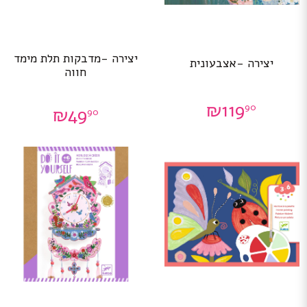
יצירה -מדבקות תלת מימד
יצירה -אצבעונית
חווה
₪
119
90
₪
49
90