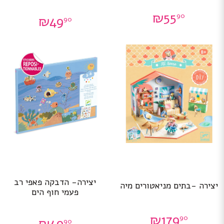
₪
55
90
₪
49
90
יצירה- הדבקה פאפי רב
יצירה -בתים מניאטורים מיה
פעמי חוף הים
₪
179
90
₪
49
90