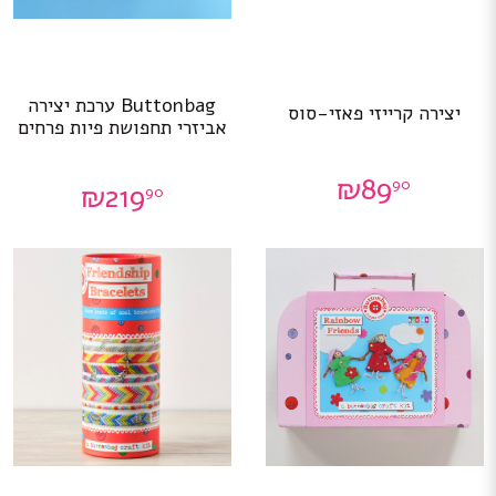
Buttonbag ערכת יצירה
יצירה קרייזי פאזי-סוס
אביזרי תחפושת פיות פרחים
₪
89
90
₪
219
90