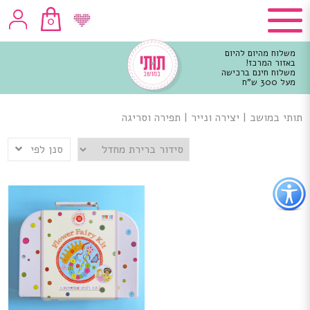
0
משלוח מהיום להיום
באזור המרכז!
משלוח חינם ברכישה
מעל 300 ש"ח
וכן
רכזי
תותי במושב
|
יצירה ונייר
|
תפירה וסריגה
סנן לפי
פתור
פתיחת
פריט
גישות