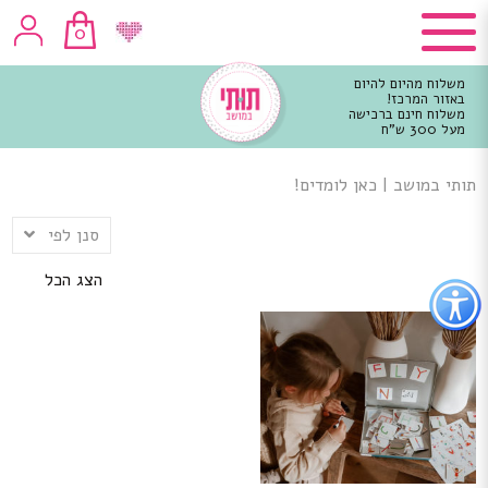
0
משלוח מהיום להיום
באזור המרכז!
משלוח חינם ברכישה
מעל 300 ש"ח
וכן
רכזי
תותי במושב
|
כאן לומדים!
סנן לפי
הצג הכל
פתור
פתיחת
פריט
גישות