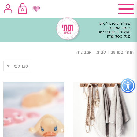
0
משלוח מהיום להיום
באזור המרכז!
משלוח חינם ברכישה
מעל 300 ש"ח
וכן
רכזי
תותי במושב
|
לבית
|
אמבטיה
סנן לפי
פתור
פתיחת
פריט
גישות