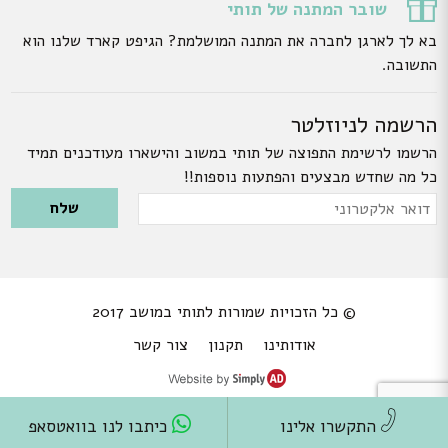
שובר המתנה של תותי
בא לך לארגן לחברה את המתנה המושלמת? הגיפט קארד שלנו הוא
התשובה.
הרשמה לניוזלטר
הרשמו לרשימת התפוצה של תותי במשוב והישארו מעודכנים תמיד
כל מה שחדש מבצעים והפתעות נוספות!!
Please leave this field empty.
דואר
אלקטרוני
© כל הזכויות שמורות לתותי במושב 2017
אודותינו
תקנון
צור קשר
התקשרו אלינו
כיתבו לנו בוואטסאפ