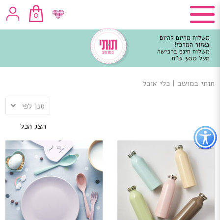
0
משלוח מהיום להיום
באזור המרכז!
משלוח חינם ברכישה
מעל 300 ש"ח
וכן
רכזי
תותי במושב
|
כלי אוכל
סנן לפי
הצג הכל
פתור
פתיחת
פריט
גישות