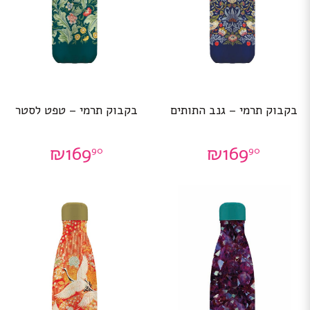
בקבוק תרמי – גנב התותים
בקבוק תרמי – טפט לסטר
₪
169
₪
169
90
90