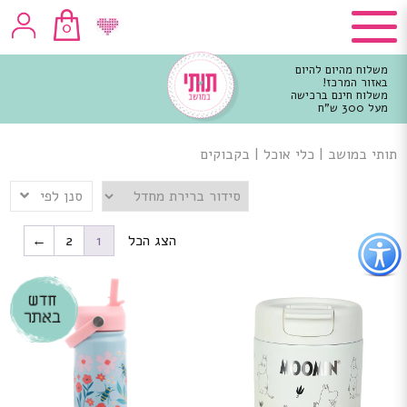
0
משלוח מהיום להיום
באזור המרכז!
משלוח חינם ברכישה
מעל 300 ש"ח
וכן
רכזי
תותי במושב
|
כלי אוכל
|
בקבוקים
סנן לפי
פתור
הצג הכל
1
2
←
פתיחת
פריט
גישות