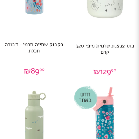
בקבוק שתייה תרמי- דבורה
כוס צנצנת טרמית מיפי 320
תכלת
קרם
₪
89
₪
129
90
90