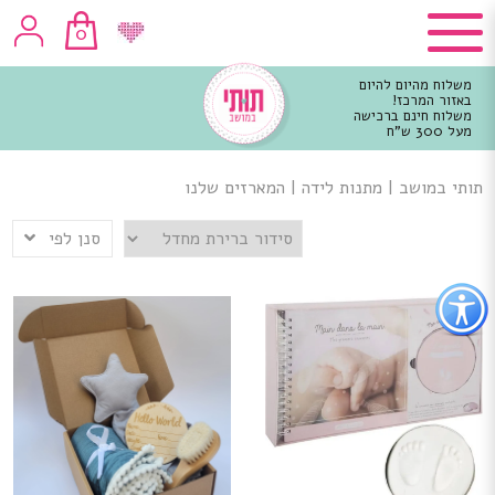
0
משלוח מהיום להיום
באזור המרכז!
משלוח חינם ברכישה
מעל 300 ש"ח
וכן
רכזי
תותי במושב
|
מתנות לידה
|
המארזים שלנו
סנן לפי
פתור
פתיחת
פריט
גישות