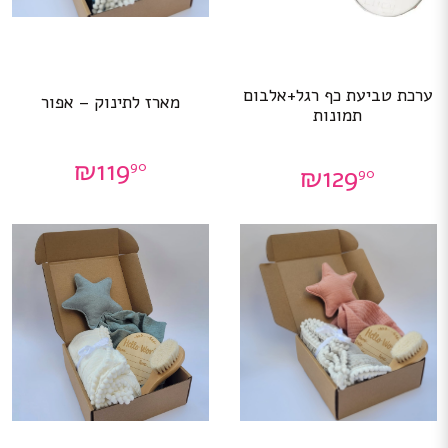
ערכת טביעת כף רגל+אלבום
מארז לתינוק – אפור
תמונות
₪
119
90
₪
129
90