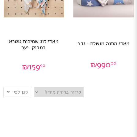
מארז זוג שמיכות טטרא
מארז מתנה מושלם- נדב
במבוק-יער
₪
990
00
₪
159
90
סנן לפי