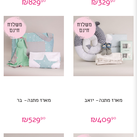
₪
829
₪
329
90
90
מארז מתנה- יואב
מארז מתנה- בר
₪
529
₪
409
90
90