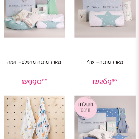
מארז מתנה- שלי
מארז מתנה מושלם- אמה
₪
990
₪
269
00
90