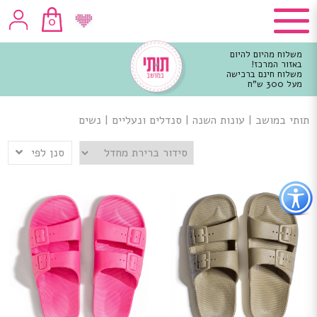
0
משלוח מהיום להיום
באזור המרכז!
משלוח חינם ברכישה
מעל 300 ש"ח
וכן
רכזי
תותי במושב
|
עונות השנה
|
סנדלים ונעליים
|
נשים
סנן לפי
פתור
פתיחת
פריט
גישות