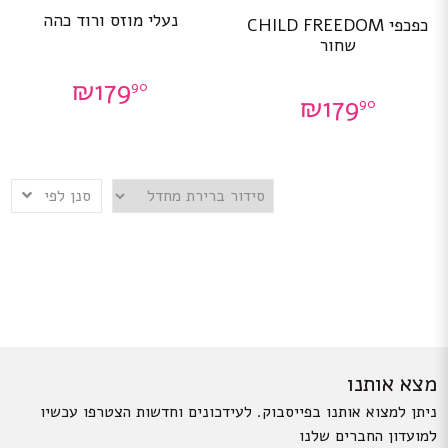
למוצר
למוצר
נעלי מוזס ורוד כהה
זה
כפכפי CHILD FREEDOM
זה
יש
שחור
יש
מספר
מספר
סוגים.
₪
179
90
סוגים.
ניתן
₪
179
90
ניתן
לבחור
לבחור
את
את
האפשרויות
האפשרויות
בעמוד
בעמוד
המוצר
סנן לפי
המוצר
מצא אותנו
ניתן למצוא אותנו בפייסבוק. לעידכונים וחדשות הצטרפו עכשיו
למועדון החברים שלנו