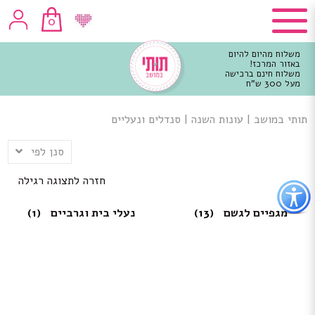
0
משלוח מהיום להיום
באזור המרכז!
משלוח חינם ברכישה
מעל 300 ש"ח
וכן
רכזי
תותי במושב
|
עונות השנה
|
סנדלים ונעליים
סנן לפי
חזרה לתצוגה רגילה
פתור
פתיחת
פריט
מגפיים לגשם
(13)
נעלי בית וגרביים
(1)
גישות