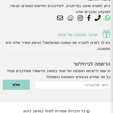
ניתן למצוא אותנו בפייסבוק. לעידכונים וחדשות הצטרפו עכשיו
למועדון החברים שלנו
שובר המתנה של תותי
בא לך לארגן לחברה את המתנה המושלמת? הגיפט קארד שלנו הוא
התשובה.
הרשמה לניוזלטר
הרשמו לרשימת התפוצה של תותי במשוב והישארו מעודכנים תמיד
כל מה שחדש מבצעים והפתעות נוספות!!
Please leave this field empty.
דואר
אלקטרוני
© כל הזכויות שמורות לתותי במושב 2017