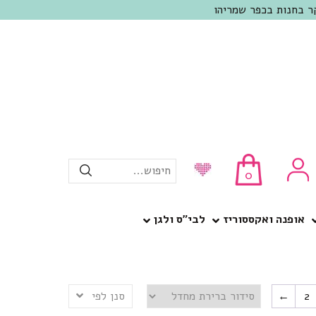
חיפוש...
0
אופנה ואקססוריז
לבי”ס ולגן
2
←
סנן לפי