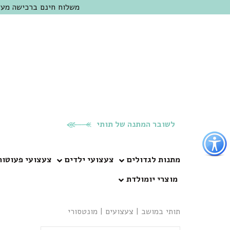
משלוח חינם ברכישה מעל 300 ש"ח | אופציה למשלוח מהיום להיום באזור המרכז | מוזמנים לבקר בחנות בכפר
לשובר המתנה של תותי
פתור
פתיחת
פריט
מתנות לגדולים
צעצועי ילדים
צעצועי פעוטות
גישות
מוצרי יומולדת
וכן
רכזי
תותי במושב
|
צעצועים
|
מונטסורי