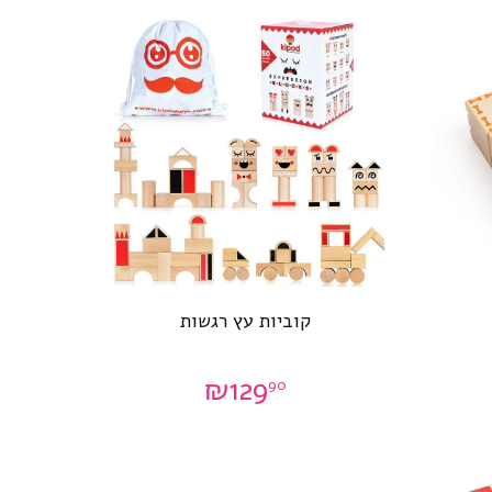
קוביות עץ רגשות
₪
129
90