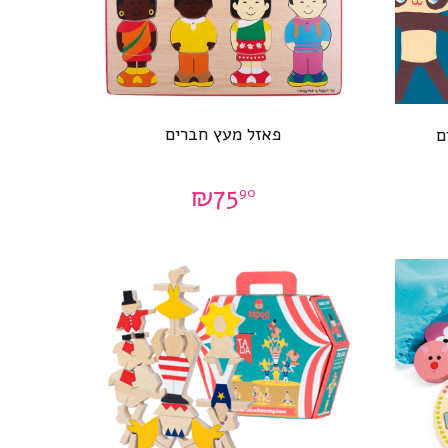
פאזל מעץ חברים
ם
₪
75
90