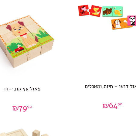
זל דואו – חיות ומאכלים
פאזל עץ קובי-דו
₪
64
90
₪
79
90