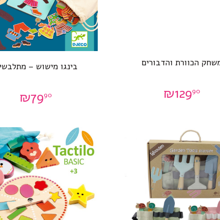
שחק הכוורת והדבורים
בינגו מישוש – מתלבשי
₪
129
90
₪
79
90