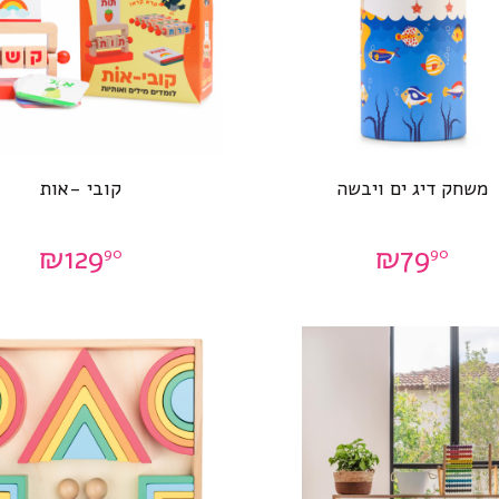
משחק דיג ים ויבשה
קובי -אות
₪
129
₪
79
90
90