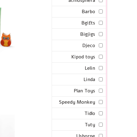
atmosphera
Barbo
Bgifts
Bigjigs
Djeco
Kipod toys
Lelin
Linda
Plan Toys
Speedy Monkey
Tidlo
Tuty
Usborne