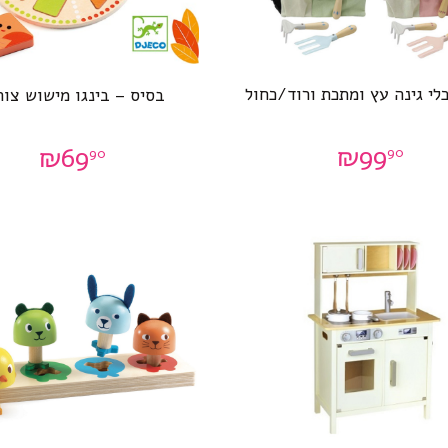
לי גינה עץ ומתכת ורוד/כחול
בסיס – בינגו מישוש צור
₪
99
₪
69
90
90