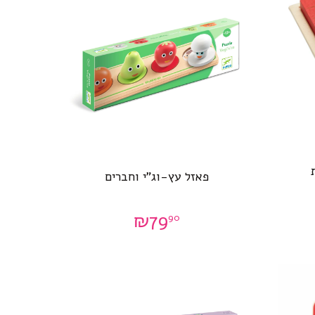
פאזל עץ-וג”י וחברים
₪
79
90