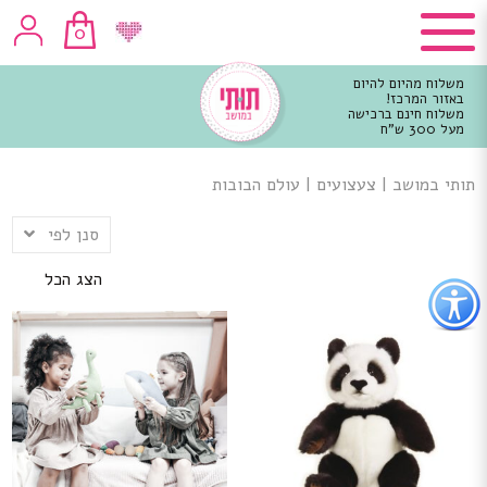
0
משלוח מהיום להיום
באזור המרכז!
משלוח חינם ברכישה
מעל 300 ש"ח
וכן
רכזי
תותי במושב
|
צעצועים
|
עולם הבובות
סנן לפי
הצג הכל
פתור
פתיחת
פריט
גישות