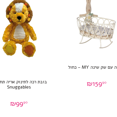
עם שק שינה MY – כחול
בובת רכה לתינוק אריה תח
₪
159
90
Snuggables
₪
99
90