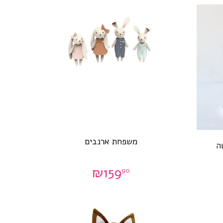
משפחת ארנבים
ה
₪
159
90