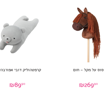
סוס על מקל – חום
קרפטהוליק דובי אפורבהיר
₪
89
₪
269
90
90