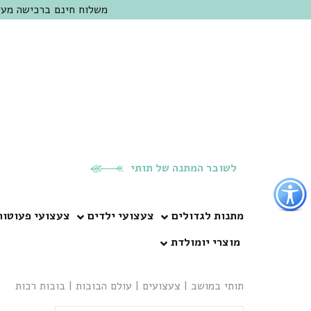
משלוח חינם ברכישה מעל 300 ש"ח | אופציה למשלוח מהיום להיום באזור המרכז | מוזמנים לבקר בחנות בכפר
לשובר המתנה של תותי
פתור
פתיחת
פריט
מתנות לגדולים
צעצועי ילדים
צעצועי פעוטות
גישות
מוצרי יומולדת
וכן
רכזי
תותי במושב
|
צעצועים
|
עולם הבובות
|
בובות רכות