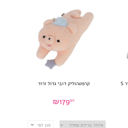
 S
קרפטהוליק דובי גדול ורוד
₪
179
90
סנן לפי