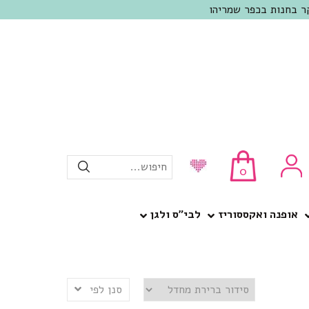
חיפוש...
0
אופנה ואקססוריז
לבי”ס ולגן
סנן לפי