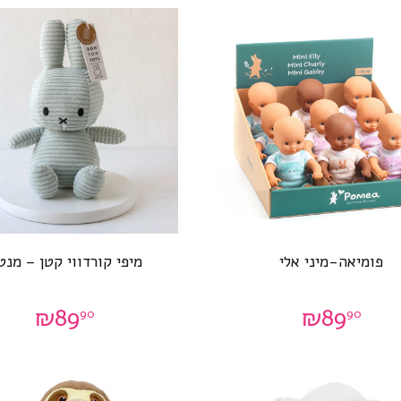
פומיאה-מיני אלי
מיפי קורדווי קטן – מנט
₪
89
₪
89
90
90