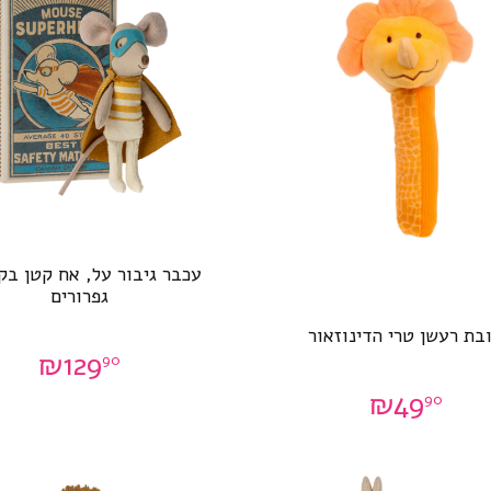
עכבר גיבור על, אח קטן בק
גפרורים
בת רעשן טרי הדינוזאור
₪
129
90
₪
49
90