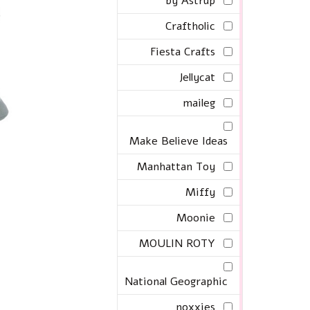
by Astrup
Craftholic
Fiesta Crafts
Jellycat
maileg
Make Believe Ideas
Manhattan Toy
Miffy
Moonie
MOULIN ROTY
National Geographic
noxxies