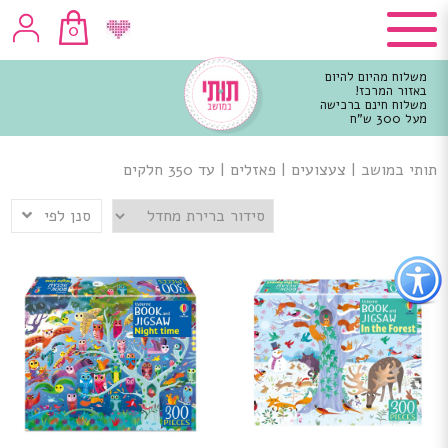
0
משלוח מהיום להיום
באזור המרכז!
משלוח חינם ברכישה
מעל 300 ש"ח
וכן
רכזי
תותי במושב
|
צעצועים
|
פאזלים
|
עד 350 חלקים
סנן לפי
פתור
פתיחת
פריט
גישות