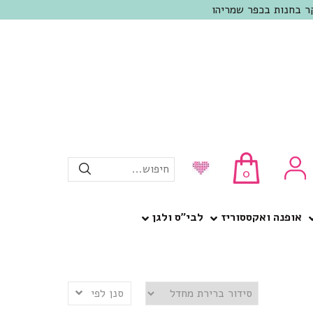
חיפוש...
0
אופנה ואקססוריז
לבי”ס ולגן
סנן לפי