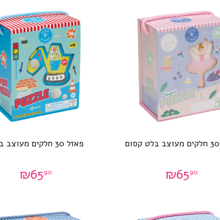
פאזל 30 חלקים מעוצב בניה
₪
65
₪
65
90
90