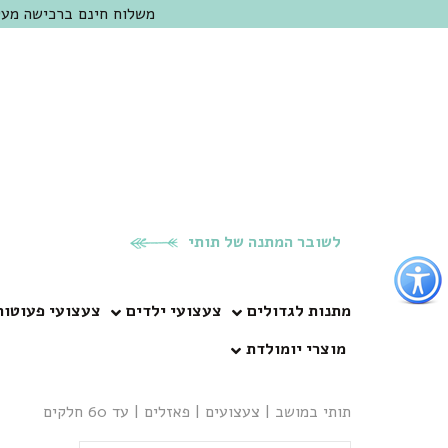
משלוח חינם ברכישה מעל 300 ש"ח | אופציה למשלוח מהיום להיום באזור המרכז | מוזמנים לבקר בחנות בכפר
לשובר המתנה של תותי
פתור
פתיחת
פריט
מתנות לגדולים
צעצועי ילדים
צעצועי פעוטות
גישות
מוצרי יומולדת
וכן
רכזי
תותי במושב
|
צעצועים
|
פאזלים
|
עד 60 חלקים