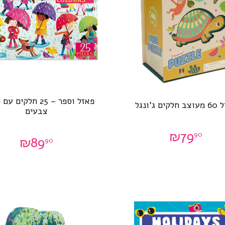
פאזל וספר – 25 חלקי
קים ג’ונגל
צבעים
₪
79
90
₪
89
90