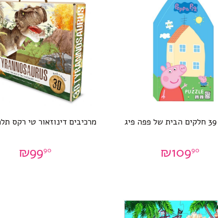
יג
מרכיבים דינוזאור טי רקס תלת
₪
99
₪
109
90
90