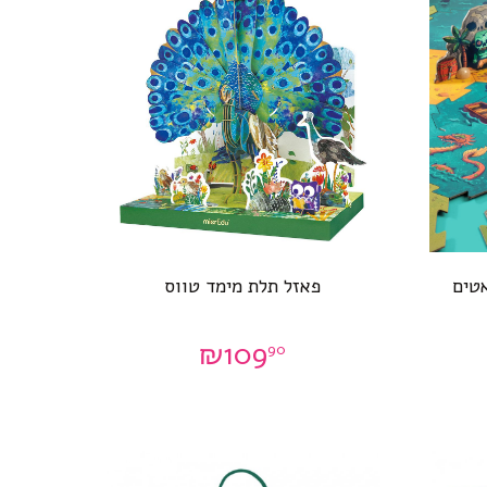
טים
פאזל תלת מימד טווס
₪
109
90