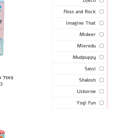
Djeco
Floss and Rock
Imagine That
Mideer
Mieredu
Mudpuppy
Sassi
Shalosh
כס
Usborne
Yogi Fun