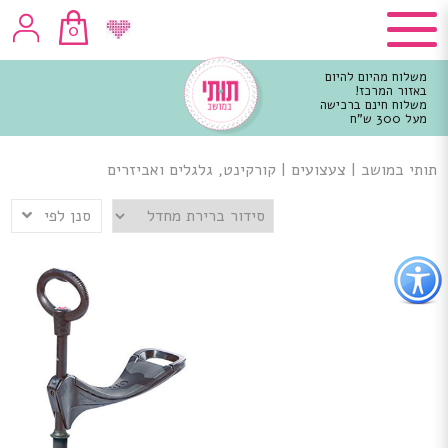
0
משלוח מהיום להיום
באזור המרכז!
משלוח חינם ברכישה
מעל 300 ש"ח
וכן
רכזי
תותי במושב
|
צעצועים
|
קורקינט, גלגלים ואביזרים
סנן לפי
פתור
פתיחת
פריט
גישות