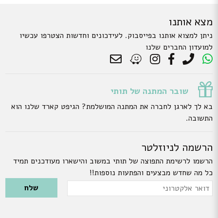
מצא אותנו
ניתן למצוא אותנו בפייסבוק. לעידכונים וחדשות הצטרפו עכשיו
למועדון החברים שלנו
שובר המתנה של תותי
בא לך לארגן לחברה את המתנה המושלמת? הגיפט קארד שלנו הוא
התשובה.
הרשמה לניוזלטר
הרשמו לרשימת התפוצה של תותי במשוב והישארו מעודכנים תמיד
כל מה שחדש מבצעים והפתעות נוספות!!
Please leave this field empty.
דואר
אלקטרוני