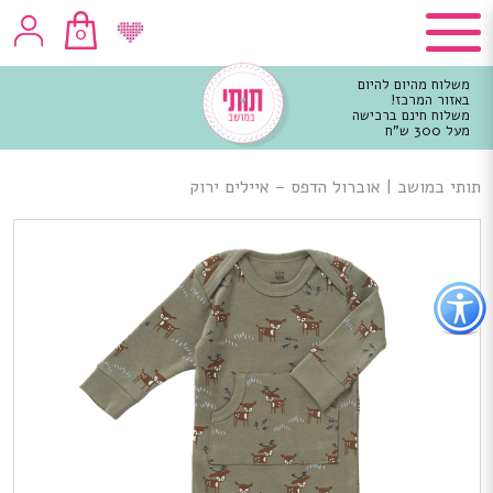
0
משלוח מהיום להיום
באזור המרכז!
משלוח חינם ברכישה
מעל 300 ש"ח
וכן
רכזי
תותי במושב
|
אוברול הדפס – איילים ירוק
פתור
פתיחת
פריט
גישות