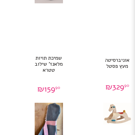
שמיכת תויות
אוניברסיטה
מלאנז’ שילוב
מעץ פסטל
טטרא
₪
329
90
₪
159
90