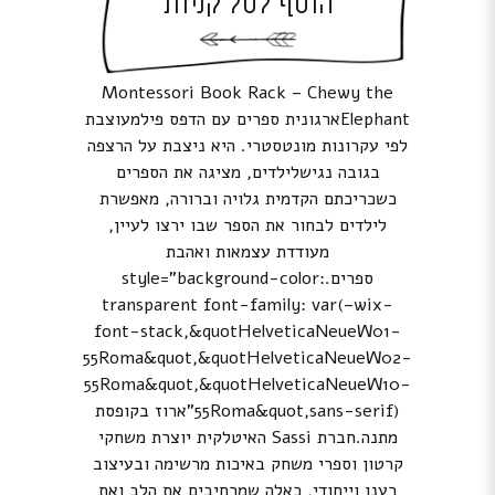
הוסף לסל קניות
Montessori Book Rack – Chewy the
Elephantארגונית ספרים עם הדפס פילמעוצבת
לפי עקרונות מונטסטרי. היא ניצבת על הרצפה
בגובה נגישלילדים, מציגה את הספרים
כשכריכתם הקדמית גלויה וברורה, מאפשרת
לילדים לבחור את הספר שבו ירצו לעיין,
מעודדת עצמאות ואהבת
ספרים.style=”background-color:
transparent font-family: var(–wix-
font-stack,&quotHelveticaNeueW01-
55Roma&quot,&quotHelveticaNeueW02-
55Roma&quot,&quotHelveticaNeueW10-
55Roma&quot,sans-serif)”ארוז בקופסת
מתנה.חברת Sassi האיטלקית יוצרת משחקי
קרטון וספרי משחק באיכות מרשימה ובעיצוב
רענן וייחודי, כאלה שמרחיבים את הלב ואת