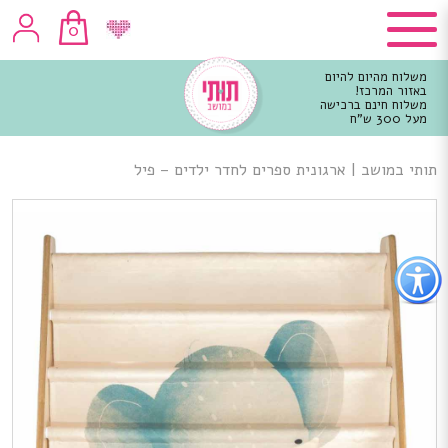
0
משלוח מהיום להיום
באזור המרכז!
משלוח חינם ברכישה
מעל 300 ש"ח
וכן
רכזי
תותי במושב
|
ארגונית ספרים לחדר ילדים – פיל
פתור
פתיחת
פריט
גישות