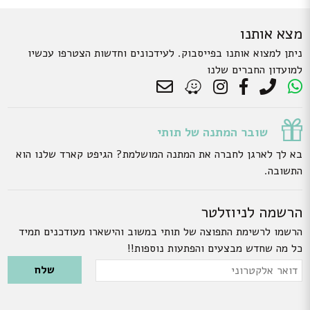
מצא אותנו
ניתן למצוא אותנו בפייסבוק. לעידכונים וחדשות הצטרפו עכשיו
למועדון החברים שלנו
שובר המתנה של תותי
בא לך לארגן לחברה את המתנה המושלמת? הגיפט קארד שלנו הוא
התשובה.
הרשמה לניוזלטר
הרשמו לרשימת התפוצה של תותי במשוב והישארו מעודכנים תמיד
כל מה שחדש מבצעים והפתעות נוספות!!
Please leave this field empty.
דואר
אלקטרוני