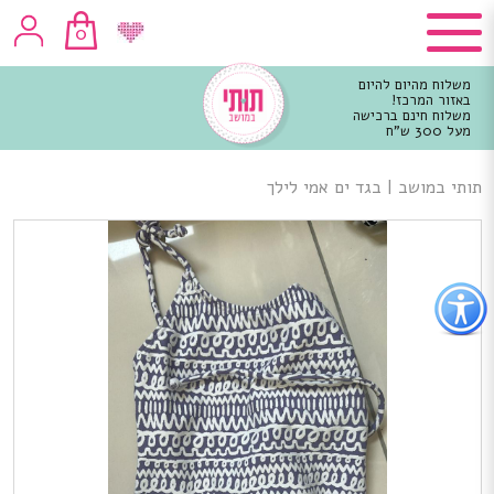
0
משלוח מהיום להיום
באזור המרכז!
משלוח חינם ברכישה
מעל 300 ש"ח
וכן
רכזי
תותי במושב
|
בגד ים אמי לילך
פתור
פתיחת
פריט
גישות