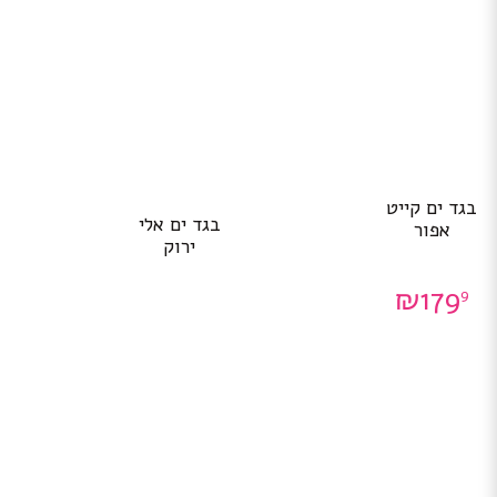
למוצר
בגד ים קייט
זה
בגד ים אלי
אפור
יש
ירוק
מספר
סוגים.
₪
179
9
ניתן
לבחור
את
האפשרויות
בעמוד
המוצר