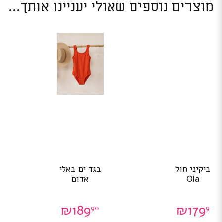
מוצרים נוספים שאולי יעניינו אותך...
למוצר
למוצר
ביקיני חול
בגד ים באלי
זה
זה
Ola
אדום
יש
יש
מספר
מספר
סוגים.
סוגים.
₪
189
₪
179
90
9
ניתן
ניתן
לבחור
לבחור