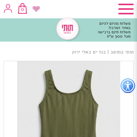
0
משלוח מהיום להיום
באזור המרכז!
משלוח חינם ברכישה
מעל 300 ש"ח
וכן
רכזי
תותי במושב
|
בגד ים באלי ירוק
פתור
פתיחת
פריט
גישות