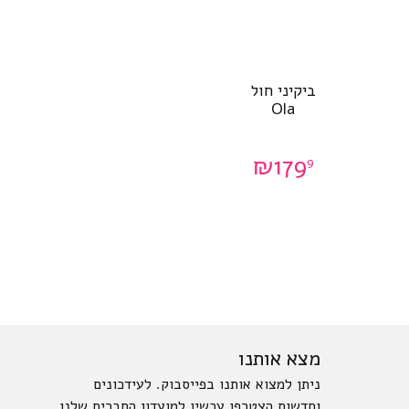
למוצר
ביקיני חול
זה
Ola
יש
מספר
סוגים.
₪
179
9
ניתן
לבחור
את
האפשרויות
בעמוד
המוצר
מצא אותנו
ניתן למצוא אותנו בפייסבוק. לעידכונים
וחדשות הצטרפו עכשיו למועדון החברים שלנו