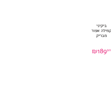
מוצר
ביקיני
ה
מילה אפור
ש
מבריק
ספר
וגים.
יתן
₪
189
9
בחור
ת
אפשרויות
עמוד
מוצר