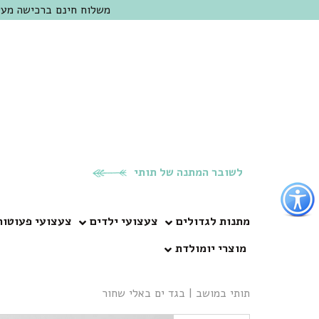
משלוח חינם ברכישה מעל 300 ש"ח | אופציה למשלוח מהיום להיום באזור המרכז | מוזמנים לבקר בחנות בכפר
לשובר המתנה של תותי
פתור
פתיחת
פריט
מתנות לגדולים
צעצועי ילדים
צעצועי פעוטות
גישות
מוצרי יומולדת
וכן
רכזי
תותי במושב
|
בגד ים באלי שחור