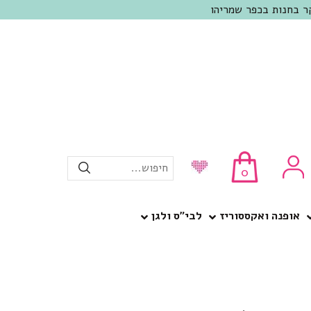
חיפוש...
0
אופנה ואקססוריז
לבי”ס ולגן