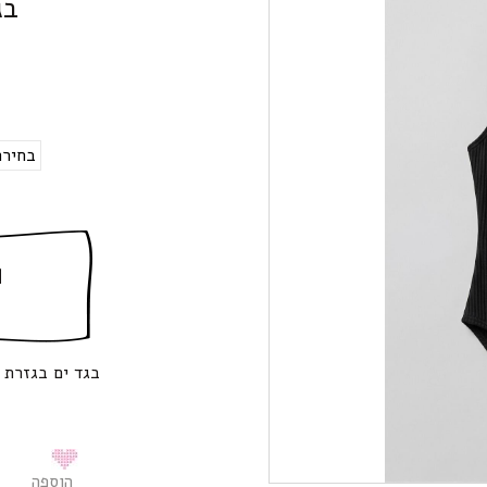
בג
ה
בגד ים בגזרת 
הוספה