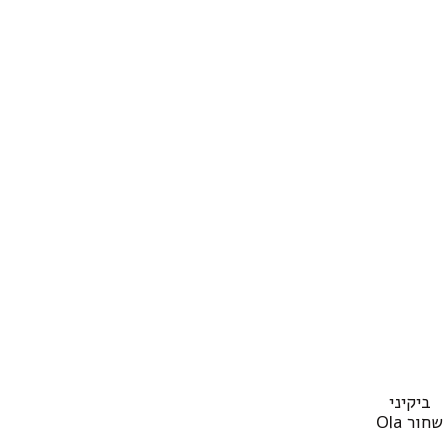
מוצר
ביקיני
ה
שחור Ola
ש