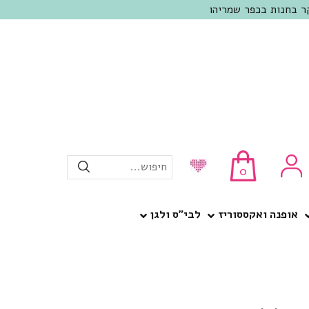
חיפוש...
0
אופנה ואקססוריז
לבי”ס ולגן