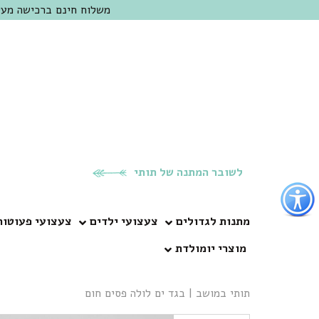
משלוח חינם ברכישה מעל 300 ש"ח | אופציה למשלוח מהיום להיום באזור המרכז | מוזמנים לבקר בחנות בכפר
לשובר המתנה של תותי
פתור
פתיחת
פריט
מתנות לגדולים
צעצועי ילדים
צעצועי פעוטות
גישות
מוצרי יומולדת
וכן
רכזי
תותי במושב
|
בגד ים לולה פסים חום