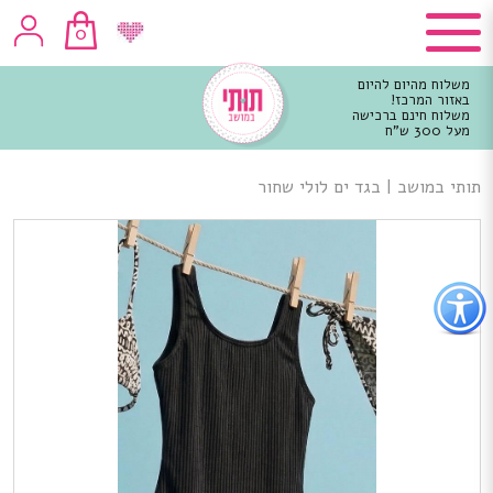
0
משלוח מהיום להיום
באזור המרכז!
משלוח חינם ברכישה
מעל 300 ש"ח
וכן
רכזי
תותי במושב
|
בגד ים לולי שחור
פתור
פתיחת
פריט
גישות