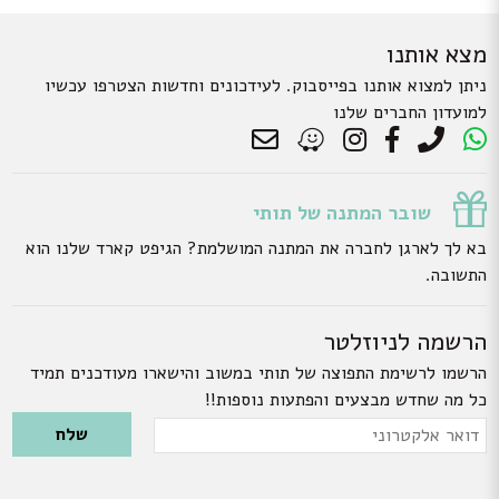
מצא אותנו
ניתן למצוא אותנו בפייסבוק. לעידכונים וחדשות הצטרפו עכשיו
למועדון החברים שלנו
שובר המתנה של תותי
בא לך לארגן לחברה את המתנה המושלמת? הגיפט קארד שלנו הוא
התשובה.
הרשמה לניוזלטר
הרשמו לרשימת התפוצה של תותי במשוב והישארו מעודכנים תמיד
כל מה שחדש מבצעים והפתעות נוספות!!
Please leave this field empty.
דואר
אלקטרוני