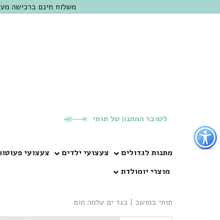
משלוח חינם ברכישה מעל 300 ש"ח | אופציה למשלוח מהיום להיום באזור המרכז | מוזמנים לבקר בחנות בכפר
לשובר המתנה של תותי
פתור
פתיחת
פריט
מתנות לגדולים
צעצועי ילדים
צעצועי פעוטות
גישות
מוצרי יומולדת
וכן
רכזי
תותי במושב
|
בגד ים עלמה חום