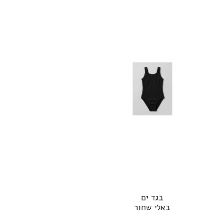
למוצר
בגד ים
זה
באלי שחור
יש