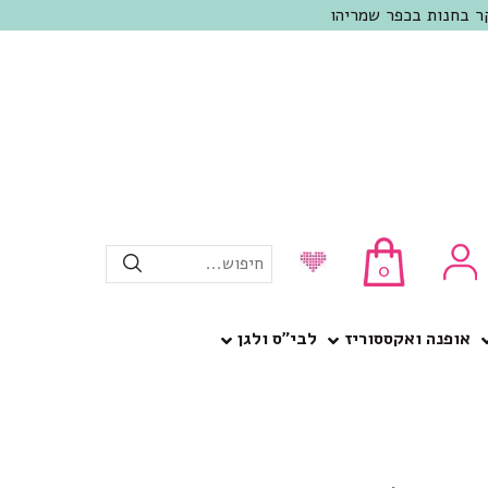
חיפוש...
0
אופנה ואקססוריז
לבי”ס ולגן