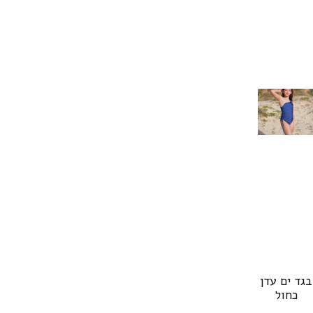
בגד ים עדן
כחול