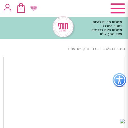
0
משלוח מהיום להיום
באזור המרכז!
משלוח חינם ברכישה
מעל 300 ש"ח
וכן
רכזי
תותי במושב
|
בגד ים קייט אפור
פתור
פתיחת
פריט
גישות