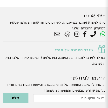
מצא אותנו
ניתן למצוא אותנו בפייסבוק. לעידכונים וחדשות הצטרפו עכשיו
למועדון החברים שלנו
שובר המתנה של תותי
בא לך לארגן לחברה את המתנה המושלמת? הגיפט קארד שלנו הוא
התשובה.
הרשמה לניוזלטר
הרשמו לרשימת התפוצה של תותי במשוב והישארו מעודכנים תמיד
כל מה שחדש מבצעים והפתעות נוספות!!
Please leave this field empty.
דואר
אלקטרוני