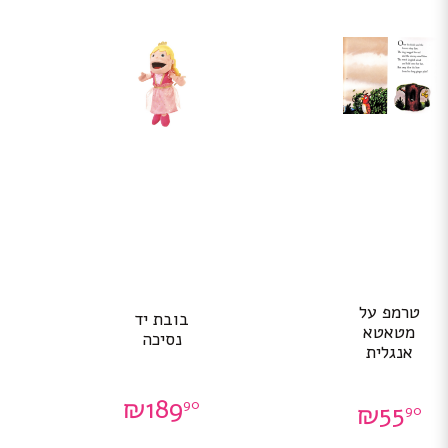
טרמפ על
בובת יד
מטאטא
נסיכה
אנגלית
₪
189
90
₪
55
90