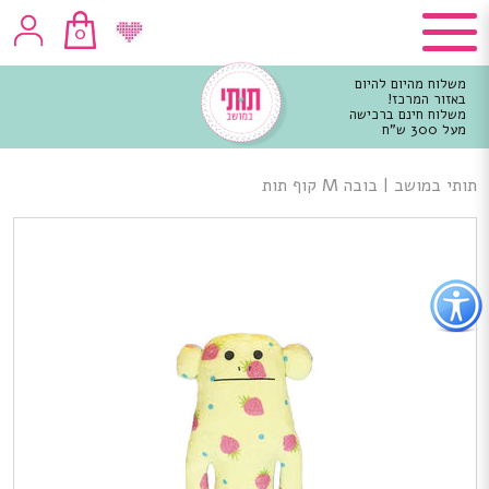
0
משלוח מהיום להיום
באזור המרכז!
משלוח חינם ברכישה
מעל 300 ש"ח
וכן
רכזי
תותי במושב
|
בובה M קוף תות
פתור
פתיחת
פריט
גישות