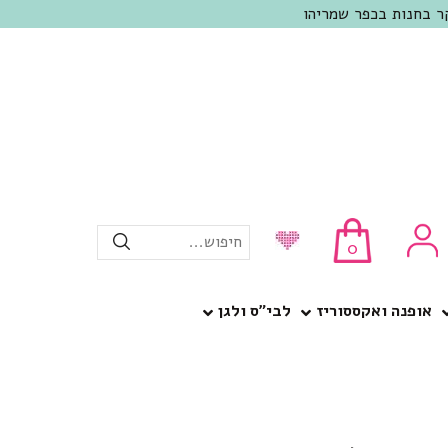
חיפוש...
0
אופנה ואקססוריז
לבי”ס ולגן