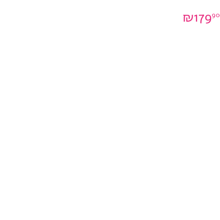
₪
179
90