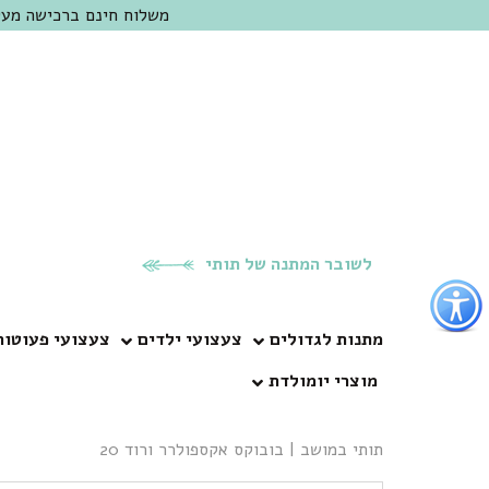
משלוח חינם ברכישה מעל 300 ש"ח | אופציה למשלוח מהיום להיום באזור המרכז | מוזמנים לבקר בחנות בכפר
לשובר המתנה של תותי
פתור
פתיחת
פריט
מתנות לגדולים
צעצועי ילדים
צעצועי פעוטות
גישות
מוצרי יומולדת
וכן
רכזי
תותי במושב
|
בובוקס אקספולרר ורוד 20