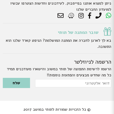
ניתן למצוא אותנו בפייסבוק. לעידכונים וחדשות הצטרפו עכשיו
למועדון החברים שלנו
שובר המתנה של תותי
בא לך לארגן לחברה את המתנה המושלמת? הגיפט קארד שלנו הוא
התשובה.
הרשמה לניוזלטר
הרשמו לרשימת התפוצה של תותי במשוב והישארו מעודכנים תמיד
כל מה שחדש מבצעים והפתעות נוספות!!
Please leave this field empty.
דואר
אלקטרוני
© כל הזכויות שמורות לתותי במושב 2017