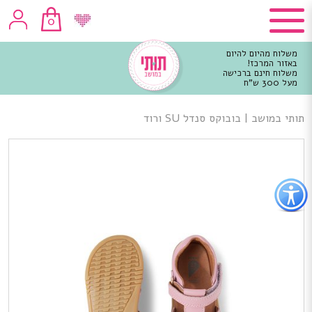
0
משלוח מהיום להיום
באזור המרכז!
משלוח חינם ברכישה
מעל 300 ש"ח
וכן
רכזי
תותי במושב
|
בובוקס סנדל SU ורוד
פתור
פתיחת
פריט
גישות