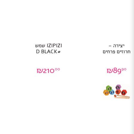
יצירה –
IZIPIZI שמש
חרוזים פרחים
#D BLACK
₪
210
₪
89
00
90