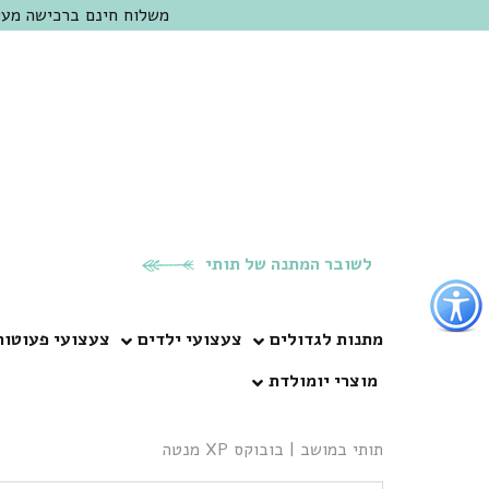
משלוח חינם ברכישה מעל 300 ש"ח | אופציה למשלוח מהיום להיום באזור המרכז | מוזמנים לבקר בחנות בכפר
לשובר המתנה של תותי
פתור
פתיחת
פריט
מתנות לגדולים
צעצועי ילדים
צעצועי פעוטות
גישות
מוצרי יומולדת
וכן
רכזי
תותי במושב
|
בובוקס XP מנטה