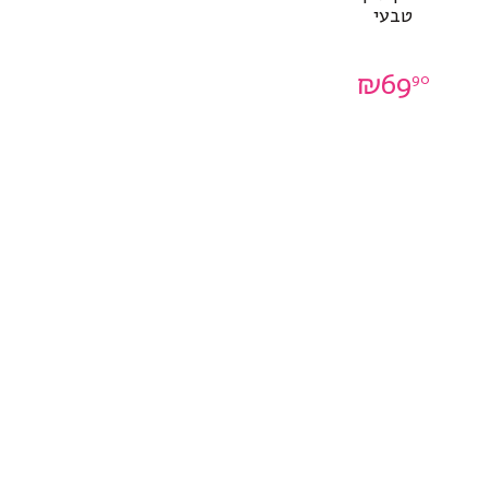
טבעי
0
₪
69
90