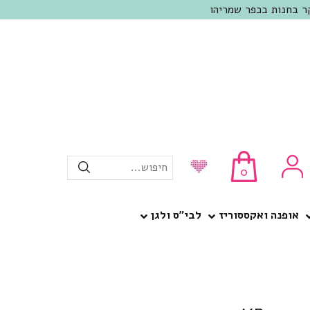
חיפוש...
0
אופנה ואקססוריז
לבי”ס ולגן