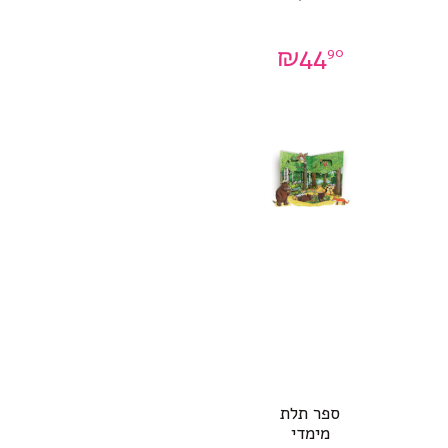
₪
44
90
ספר תלת
מימדי